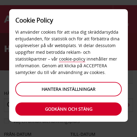
Cookie Policy
Menu
Vi använder cookies för att visa dig skräddarsydda
Welcome
erbjudanden, för statistik och för att förbättra dina
to
Hyrbil Indiana
upplevelser på vår webbplats. Vi delar dessutom
Avis
uppgifter med betrodda reklam- och
statistikpartner – vår
cookie-policy
innehåller mer
information. Genom att klicka på ACCEPTERA
samtycker du till vår användning av cookies.
BIL
SKÅPBIL
HANTERA INSTÄLLNINGAR
HÄMTA FRÅN
GODKÄNN OCH STÄNG
Välj en annan återlämningsplats
FRÅN-DATUM
TILL-DATUM