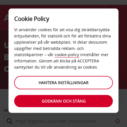
Cookie Policy
Menu
Vi använder cookies för att visa dig skräddarsydda
Welcome
erbjudanden, för statistik och för att förbättra dina
to
UTHYRNINGSSTATIONER:
upplevelser på vår webbplats. Vi delar dessutom
Avis
uppgifter med betrodda reklam- och
BILUTHYRNING I SVERIGE
statistikpartner – vår
cookie-policy
innehåller mer
information. Genom att klicka på ACCEPTERA
OCH UTOMLANDS
samtycker du till vår användning av cookies.
HANTERA INSTÄLLNINGAR
BIL
SKÅPBIL
GODKÄNN OCH STÄNG
HÄMTA FRÅN