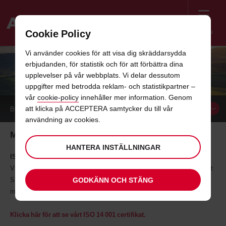
Menu
Cookie Policy
Welcome
Vi använder cookies för att visa dig skräddarsydda
to
erbjudanden, för statistik och för att förbättra dina
Avis
AVIS MILJÖARBETE
upplevelser på vår webbplats. Vi delar dessutom
uppgifter med betrodda reklam- och statistikpartner –
vår
cookie-policy
innehåller mer information. Genom
att klicka på ACCEPTERA samtycker du till vår
BOKA
användning av cookies.
Miljöarbete hos Avis
HANTERA INSTÄLLNINGAR
ISO 14001
Våren 2002 certifierades miljöarbetet i Avis verksamhet i Sverige enligt
GODKÄNN OCH STÄNG
SS-EN ISO 14001. Sedan dess arbetar vi ständigt med
miljöförbättringar.
RISE certifiering
reviderar våra verksamhet årligen.
Klicka här för att se vårt ISO 14 001 certifikat.