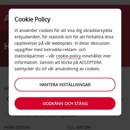
Cookie Policy
Menu
Vi använder cookies för att visa dig skräddarsydda
Welcome
erbjudanden, för statistik och för att förbättra dina
to
Hyrbil Merrillville
upplevelser på vår webbplats. Vi delar dessutom
Avis
uppgifter med betrodda reklam- och
statistikpartner – vår
cookie-policy
innehåller mer
information. Genom att klicka på ACCEPTERA
samtycker du till vår användning av cookies.
BIL
SKÅPBIL
HANTERA INSTÄLLNINGAR
HÄMTA FRÅN
GODKÄNN OCH STÄNG
Välj en annan återlämningsplats
FRÅN-DATUM
TILL-DATUM