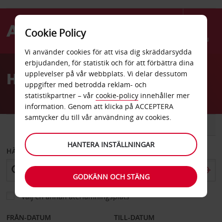
Cookie Policy
Menu
Vi använder cookies för att visa dig skräddarsydda
Welcome
erbjudanden, för statistik och för att förbättra dina
to
Hyrbil Fort Wayne
upplevelser på vår webbplats. Vi delar dessutom
Avis
uppgifter med betrodda reklam- och
statistikpartner – vår
cookie-policy
innehåller mer
information. Genom att klicka på ACCEPTERA
samtycker du till vår användning av cookies.
BIL
SKÅPBIL
HANTERA INSTÄLLNINGAR
HÄMTA FRÅN
GODKÄNN OCH STÄNG
Välj en annan återlämningsplats
FRÅN-DATUM
TILL-DATUM