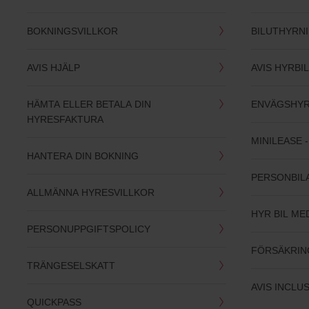
BOKNINGSVILLKOR
BILUTHYRN
AVIS HJÄLP
AVIS HYRBI
HÄMTA ELLER BETALA DIN
ENVÄGSHY
HYRESFAKTURA
MINILEASE 
HANTERA DIN BOKNING
PERSONBIL
ALLMÄNNA HYRESVILLKOR
HYR BIL ME
PERSONUPPGIFTSPOLICY
FÖRSÄKRIN
TRÄNGESELSKATT
AVIS INCLU
QUICKPASS