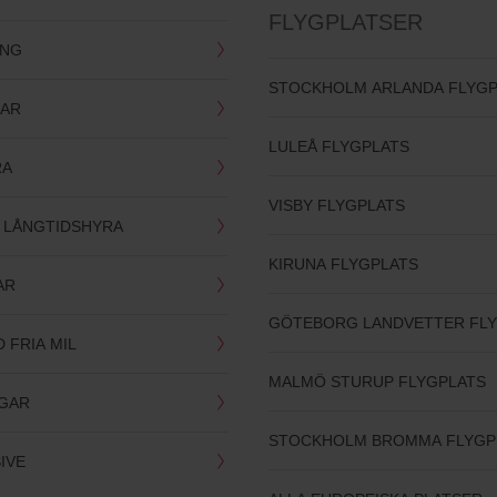
FLYGPLATSER
ING
STOCKHOLM ARLANDA FLYGP
LAR
LULEÅ FLYGPLATS
RA
VISBY FLYGPLATS
- LÅNGTIDSHYRA
KIRUNA FLYGPLATS
AR
GÖTEBORG LANDVETTER FL
D FRIA MIL
MALMÖ STURUP FLYGPLATS
GAR
STOCKHOLM BROMMA FLYGP
SIVE