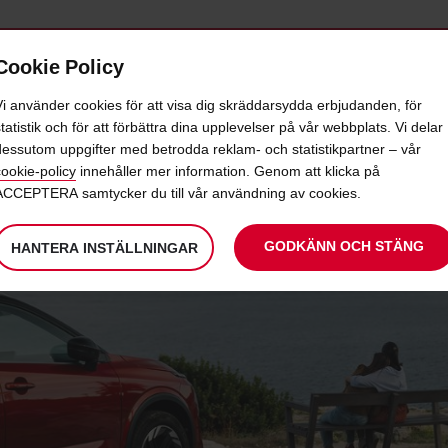
Cookie Policy
NADSHYRA
ERBJUDANDEN
TJÄNSTER
POPULÄ
Vi använder cookies för att visa dig skräddarsydda erbjudanden, för
tatistik och för att förbättra dina upplevelser på vår webbplats. Vi delar
dessutom uppgifter med betrodda reklam- och statistikpartner – vår
cookie-policy
innehåller mer information. Genom att klicka på
ACCEPTERA samtycker du till vår användning av cookies.
GODKÄNN OCH STÄNG
HANTERA INSTÄLLNINGAR