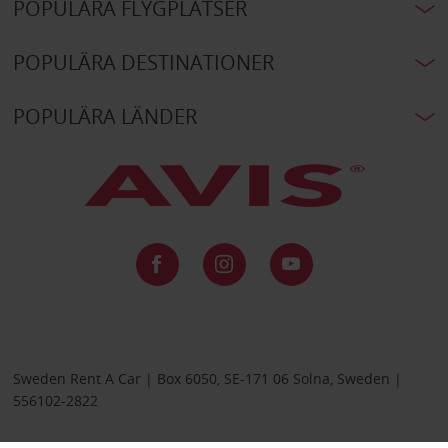
POPULÄRA FLYGPLATSER
POPULÄRA DESTINATIONER
POPULÄRA LÄNDER
Sweden Rent A Car | Box 6050, SE-171 06 Solna, Sweden |
556102-2822