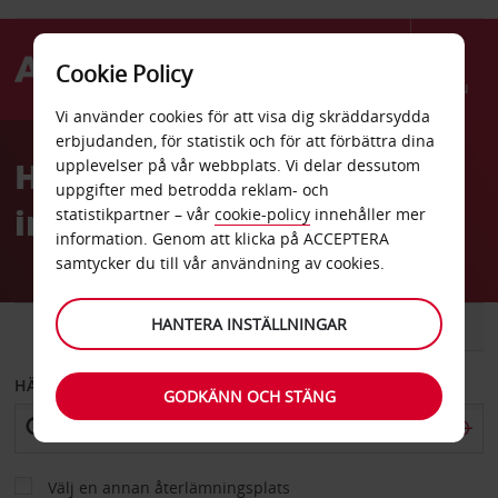
Cookie Policy
Menu
Vi använder cookies för att visa dig skräddarsydda
Welcome
erbjudanden, för statistik och för att förbättra dina
to
Hyrbil Charlottes
upplevelser på vår webbplats. Vi delar dessutom
Avis
uppgifter med betrodda reklam- och
internationella flygplats
statistikpartner – vår
cookie-policy
innehåller mer
information. Genom att klicka på ACCEPTERA
samtycker du till vår användning av cookies.
HANTERA INSTÄLLNINGAR
BIL
SKÅPBIL
HÄMTA FRÅN
GODKÄNN OCH STÄNG
Välj en annan återlämningsplats