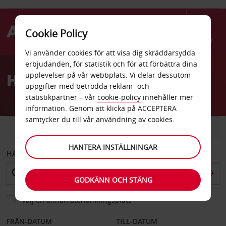
Cookie Policy
Menu
Vi använder cookies för att visa dig skräddarsydda
Welcome
erbjudanden, för statistik och för att förbättra dina
to
Hyrbil North Carolina
upplevelser på vår webbplats. Vi delar dessutom
Avis
uppgifter med betrodda reklam- och
statistikpartner – vår
cookie-policy
innehåller mer
information. Genom att klicka på ACCEPTERA
samtycker du till vår användning av cookies.
BIL
SKÅPBIL
HANTERA INSTÄLLNINGAR
HÄMTA FRÅN
GODKÄNN OCH STÄNG
Välj en annan återlämningsplats
FRÅN-DATUM
TILL-DATUM