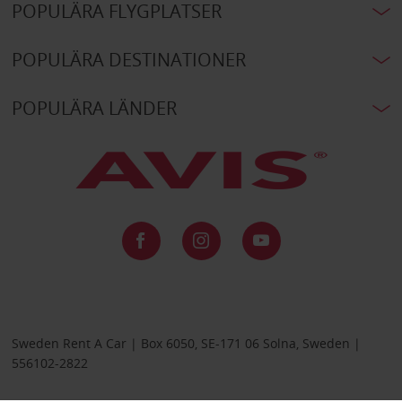
POPULÄRA FLYGPLATSER
POPULÄRA DESTINATIONER
POPULÄRA LÄNDER
Sweden Rent A Car | Box 6050, SE-171 06 Solna, Sweden |
556102-2822