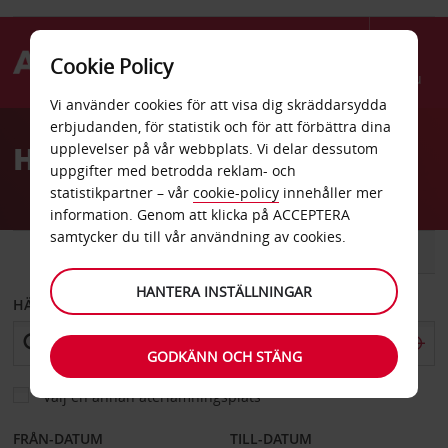
Cookie Policy
Menu
Vi använder cookies för att visa dig skräddarsydda
Welcome
erbjudanden, för statistik och för att förbättra dina
to
Hyra bil i Birmingham
upplevelser på vår webbplats. Vi delar dessutom
Avis
uppgifter med betrodda reklam- och
statistikpartner – vår
cookie-policy
innehåller mer
information. Genom att klicka på ACCEPTERA
samtycker du till vår användning av cookies.
BIL
SKÅPBIL
HANTERA INSTÄLLNINGAR
HÄMTA FRÅN
GODKÄNN OCH STÄNG
Välj en annan återlämningsplats
FRÅN-DATUM
TILL-DATUM