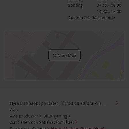
Söndag
07:45 - 08:30
14:30 - 17:00
24-timmars återlämning
View Map
Hyra Bil Snabbt på Nätet - Hyrbil till ett Bra Pris —
Avis
Avis produkter
Biluthyrning
Australien och Stillahavsområdet
Papua Nya Guinea
Hyrbil Madang Resort Hotel