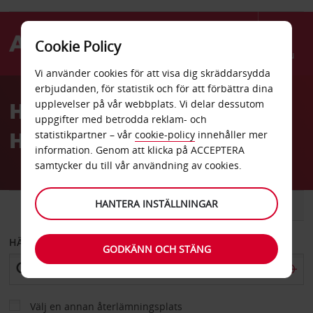
Cookie Policy
Menu
Vi använder cookies för att visa dig skräddarsydda
Welcome
erbjudanden, för statistik och för att förbättra dina
to
Hyrbil Madang Resort
upplevelser på vår webbplats. Vi delar dessutom
Avis
uppgifter med betrodda reklam- och
Hotel
statistikpartner – vår
cookie-policy
innehåller mer
information. Genom att klicka på ACCEPTERA
samtycker du till vår användning av cookies.
HANTERA INSTÄLLNINGAR
BIL
SKÅPBIL
HÄMTA FRÅN
GODKÄNN OCH STÄNG
Välj en annan återlämningsplats