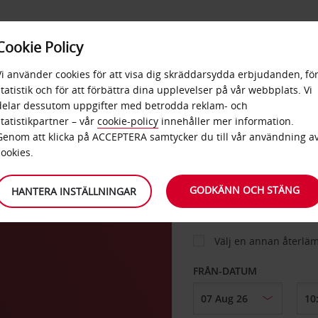
E
POPU
Cookie Policy
ERBJUDANDEN
TJÄNSTER
RA
DESTINA
Vi använder cookies för att visa dig skräddarsydda erbjudanden, fö
statistik och för att förbättra dina upplevelser på vår webbplats. Vi
delar dessutom uppgifter med betrodda reklam- och
n
statistikpartner – vår
cookie-policy
innehåller mer information.
BIL
Genom att klicka på ACCEPTERA samtycker du till vår användning a
cookies.
HÄMTA FRÅN
GODKÄNN OCH STÄNG
HANTERA INSTÄLLNINGAR
Välj en annan återlä
FRÅN-DATUM