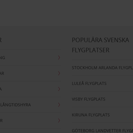
R
POPULÄRA SVENSKA
FLYGPLATSER
ING
STOCKHOLM ARLANDA FLYGPL
AR
LULEÅ FLYGPLATS
A
VISBY FLYGPLATS
- LÅNGTIDSHYRA
KIRUNA FLYGPLATS
AR
GÖTEBORG LANDVETTER FLYG