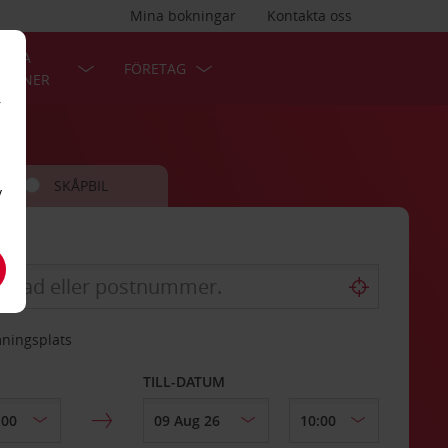
Mina bokningar
Kontakta oss
LÄRA
FÖRETAG
TIONER
r
SKÅPBIL
v
mningsplats
TILL-DATUM