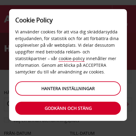
Cookie Policy
Menu
Vi använder cookies för att visa dig skräddarsydda
Welcome
erbjudanden, för statistik och för att förbättra dina
to
Hyrbil Irving
upplevelser på vår webbplats. Vi delar dessutom
Avis
uppgifter med betrodda reklam- och
statistikpartner – vår
cookie-policy
innehåller mer
information. Genom att klicka på ACCEPTERA
samtycker du till vår användning av cookies.
BIL
SKÅPBIL
HANTERA INSTÄLLNINGAR
HÄMTA FRÅN
GODKÄNN OCH STÄNG
Välj en annan återlämningsplats
FRÅN-DATUM
TILL-DATUM