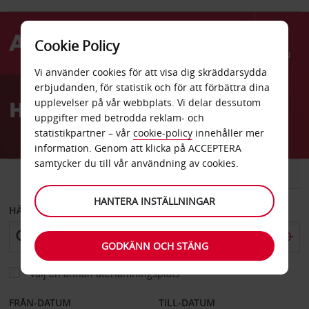
Cookie Policy
Menu
Vi använder cookies för att visa dig skräddarsydda
Welcome
erbjudanden, för statistik och för att förbättra dina
to
Hyrbil Abilene
upplevelser på vår webbplats. Vi delar dessutom
Avis
uppgifter med betrodda reklam- och
statistikpartner – vår
cookie-policy
innehåller mer
information. Genom att klicka på ACCEPTERA
samtycker du till vår användning av cookies.
BIL
SKÅPBIL
HANTERA INSTÄLLNINGAR
HÄMTA FRÅN
GODKÄNN OCH STÄNG
Välj en annan återlämningsplats
FRÅN-DATUM
TILL-DATUM