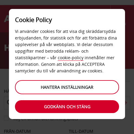
Cookie Policy
Menu
Vi använder cookies för att visa dig skräddarsydda
Welcome
erbjudanden, för statistik och för att förbättra dina
to
Hyrbil Collierville
upplevelser på vår webbplats. Vi delar dessutom
Avis
uppgifter med betrodda reklam- och
statistikpartner – vår
cookie-policy
innehåller mer
information. Genom att klicka på ACCEPTERA
samtycker du till vår användning av cookies.
BIL
SKÅPBIL
HANTERA INSTÄLLNINGAR
HÄMTA FRÅN
GODKÄNN OCH STÄNG
Välj en annan återlämningsplats
FRÅN-DATUM
TILL-DATUM