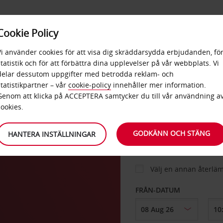
E
POPU
Cookie Policy
ERBJUDANDEN
TJÄNSTER
RA
DESTINA
Vi använder cookies för att visa dig skräddarsydda erbjudanden, fö
statistik och för att förbättra dina upplevelser på vår webbplats. Vi
delar dessutom uppgifter med betrodda reklam- och
statistikpartner – vår
cookie-policy
innehåller mer information.
BIL
Genom att klicka på ACCEPTERA samtycker du till vår användning a
cookies.
ears
HÄMTA FRÅN
GODKÄNN OCH STÄNG
HANTERA INSTÄLLNINGAR
Välj en annan återlä
FRÅN-DATUM