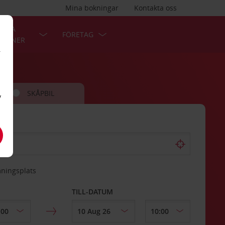
Mina bokningar
Kontakta oss
LÄRA
FÖRETAG
TIONER
r
SKÅPBIL
v
mningsplats
TILL-DATUM