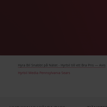
Hyra Bil Snabbt på Nätet - Hyrbil till ett Bra Pris — Avis
Hyrbil Media Pennsylvania Sears