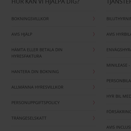
HUR KAN VI HJÄLPA DIG?
TJÄNSTE
BOKNINGSVILLKOR
BILUTHYRN
AVIS HJÄLP
AVIS HYRBIL
HÄMTA ELLER BETALA DIN
ENVÄGSHYR
HYRESFAKTURA
MINILEASE 
HANTERA DIN BOKNING
PERSONBIL
ALLMÄNNA HYRESVILLKOR
HYR BIL MED
PERSONUPPGIFTSPOLICY
FÖRSÄKRIN
TRÄNGESELSKATT
AVIS INCLUS