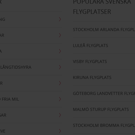
R
POPULÄRA SVENSKA
FLYGPLATSER
ING
STOCKHOLM ARLANDA FLYGPL
AR
LULEÅ FLYGPLATS
A
VISBY FLYGPLATS
- LÅNGTIDSHYRA
KIRUNA FLYGPLATS
AR
GÖTEBORG LANDVETTER FLYG
 FRIA MIL
MALMÖ STURUP FLYGPLATS
GAR
STOCKHOLM BROMMA FLYGPL
IVE