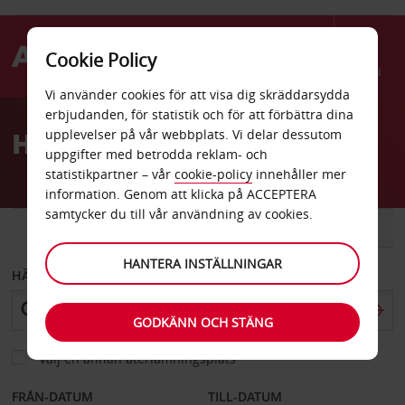
Cookie Policy
Menu
Vi använder cookies för att visa dig skräddarsydda
Welcome
erbjudanden, för statistik och för att förbättra dina
to
Hyrbil Allentown flygplats
upplevelser på vår webbplats. Vi delar dessutom
Avis
uppgifter med betrodda reklam- och
statistikpartner – vår
cookie-policy
innehåller mer
information. Genom att klicka på ACCEPTERA
samtycker du till vår användning av cookies.
BIL
SKÅPBIL
HANTERA INSTÄLLNINGAR
HÄMTA FRÅN
GODKÄNN OCH STÄNG
Välj en annan återlämningsplats
FRÅN-DATUM
TILL-DATUM