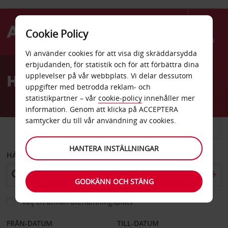
Cookie Policy
Menu
Vi använder cookies för att visa dig skräddarsydda
Welcome
erbjudanden, för statistik och för att förbättra dina
to
Hyrbil Clackamas Oregon
upplevelser på vår webbplats. Vi delar dessutom
Avis
uppgifter med betrodda reklam- och
statistikpartner – vår
cookie-policy
innehåller mer
information. Genom att klicka på ACCEPTERA
samtycker du till vår användning av cookies.
BIL
SKÅPBIL
HANTERA INSTÄLLNINGAR
HÄMTA FRÅN
GODKÄNN OCH STÄNG
Välj en annan återlämningsplats
FRÅN-DATUM
TILL-DATUM