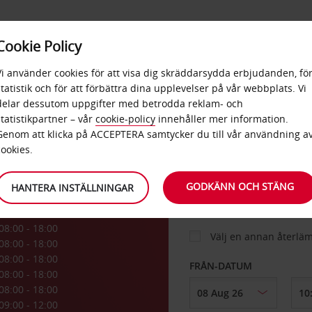
E
POPU
Cookie Policy
ERBJUDANDEN
TJÄNSTER
RA
DESTINA
Vi använder cookies för att visa dig skräddarsydda erbjudanden, fö
statistik och för att förbättra dina upplevelser på vår webbplats. Vi
delar dessutom uppgifter med betrodda reklam- och
d
statistikpartner – vår
cookie-policy
innehåller mer information.
BIL
Genom att klicka på ACCEPTERA samtycker du till vår användning a
cookies.
HÄMTA FRÅN
GODKÄNN OCH STÄNG
HANTERA INSTÄLLNINGAR
08:00 - 18:00
Välj en annan återlä
08:00 - 18:00
08:00 - 18:00
FRÅN-DATUM
08:00 - 18:00
08:00 - 18:00
09:00 - 12:00