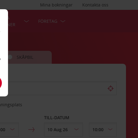
Mina bokningar
Kontakta oss
LÄRA
FÖRETAG
TIONER
r
SKÅPBIL
v
mningsplats
TILL-DATUM