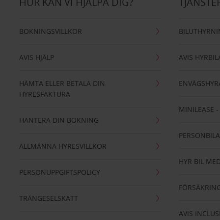
HUR KAN VI HJÄLPA DIG?
TJÄNSTE
BOKNINGSVILLKOR
BILUTHYRN
AVIS HJÄLP
AVIS HYRBIL
HÄMTA ELLER BETALA DIN
ENVÄGSHYR
HYRESFAKTURA
MINILEASE 
HANTERA DIN BOKNING
PERSONBIL
ALLMÄNNA HYRESVILLKOR
HYR BIL MED
PERSONUPPGIFTSPOLICY
FÖRSÄKRIN
TRÄNGESELSKATT
AVIS INCLUS