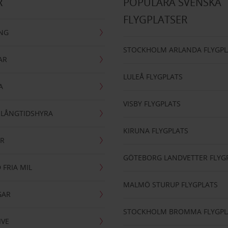
R
POPULÄRA SVENSKA
FLYGPLATSER
ING
STOCKHOLM ARLANDA FLYGPL
AR
LULEÅ FLYGPLATS
A
VISBY FLYGPLATS
- LÅNGTIDSHYRA
KIRUNA FLYGPLATS
AR
GÖTEBORG LANDVETTER FLYG
 FRIA MIL
MALMÖ STURUP FLYGPLATS
GAR
STOCKHOLM BROMMA FLYGPL
IVE