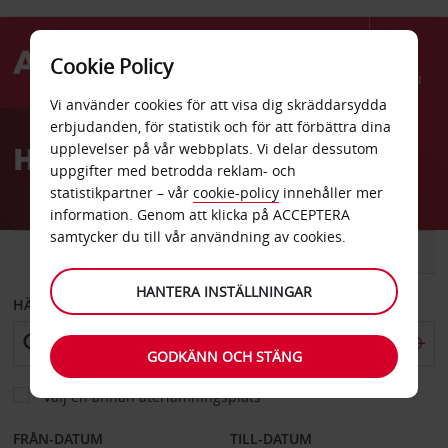
Cookie Policy
Menu
Vi använder cookies för att visa dig skräddarsydda
Welcome
erbjudanden, för statistik och för att förbättra dina
to
Hyrbil Cincinnati
upplevelser på vår webbplats. Vi delar dessutom
Avis
uppgifter med betrodda reklam- och
statistikpartner – vår
cookie-policy
innehåller mer
information. Genom att klicka på ACCEPTERA
samtycker du till vår användning av cookies.
BIL
SKÅPBIL
HANTERA INSTÄLLNINGAR
HÄMTA FRÅN
GODKÄNN OCH STÄNG
Välj en annan återlämningsplats
FRÅN-DATUM
TILL-DATUM