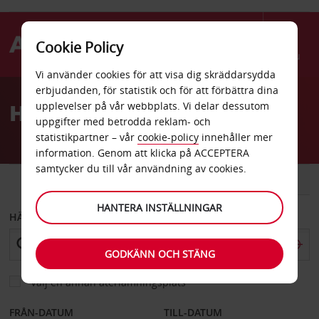
Cookie Policy
Menu
Vi använder cookies för att visa dig skräddarsydda
Welcome
erbjudanden, för statistik och för att förbättra dina
to
Hyrbil New Hartford
upplevelser på vår webbplats. Vi delar dessutom
Avis
uppgifter med betrodda reklam- och
statistikpartner – vår
cookie-policy
innehåller mer
information. Genom att klicka på ACCEPTERA
samtycker du till vår användning av cookies.
BIL
SKÅPBIL
HANTERA INSTÄLLNINGAR
HÄMTA FRÅN
GODKÄNN OCH STÄNG
Välj en annan återlämningsplats
FRÅN-DATUM
TILL-DATUM