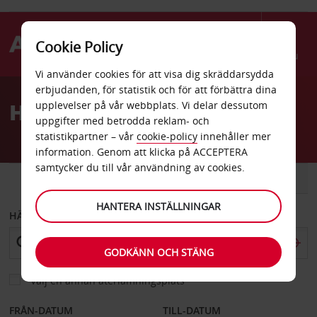
Cookie Policy
Menu
Vi använder cookies för att visa dig skräddarsydda
Welcome
erbjudanden, för statistik och för att förbättra dina
to
Hyrbil Las Cruces
upplevelser på vår webbplats. Vi delar dessutom
Avis
uppgifter med betrodda reklam- och
statistikpartner – vår
cookie-policy
innehåller mer
information. Genom att klicka på ACCEPTERA
samtycker du till vår användning av cookies.
BIL
SKÅPBIL
HANTERA INSTÄLLNINGAR
HÄMTA FRÅN
GODKÄNN OCH STÄNG
Välj en annan återlämningsplats
FRÅN-DATUM
TILL-DATUM