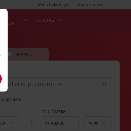
Mina bokningar
Kontakta oss
LÄRA
FÖRETAG
TIONER
r
SKÅPBIL
v
mningsplats
TILL-DATUM