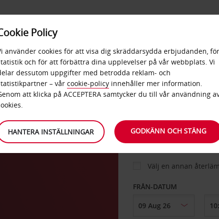
E
POPU
Cookie Policy
ERBJUDANDEN
TJÄNSTER
RA
DESTINA
Vi använder cookies för att visa dig skräddarsydda erbjudanden, fö
statistik och för att förbättra dina upplevelser på vår webbplats. Vi
delar dessutom uppgifter med betrodda reklam- och
n
statistikpartner – vår
cookie-policy
innehåller mer information.
BIL
Genom att klicka på ACCEPTERA samtycker du till vår användning a
cookies.
HÄMTA FRÅN
GODKÄNN OCH STÄNG
HANTERA INSTÄLLNINGAR
Välj en annan återlä
FRÅN-DATUM