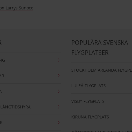
ton Larrys Sunoco
R
POPULÄRA SVENSKA
FLYGPLATSER
ING
STOCKHOLM ARLANDA FLYGPL
AR
LULEÅ FLYGPLATS
A
VISBY FLYGPLATS
- LÅNGTIDSHYRA
KIRUNA FLYGPLATS
AR