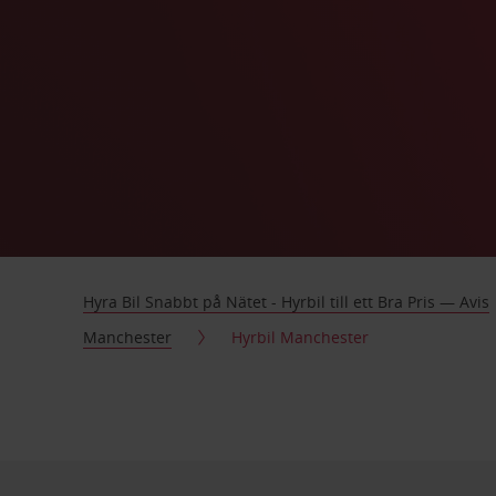
Hyra Bil Snabbt på Nätet - Hyrbil till ett Bra Pris — Avis
Manchester
Hyrbil Manchester