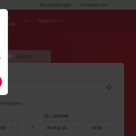
Mina bokningar
Kontakta oss
LÄRA
FÖRETAG
TIONER
r
SKÅPBIL
v
mningsplats
TILL-DATUM