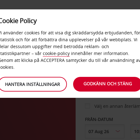
E
POPU
Cookie Policy
ERBJUDANDEN
TJÄNSTER
RA
DESTINA
Vi använder cookies för att visa dig skräddarsydda erbjudanden, fö
statistik och för att förbättra dina upplevelser på vår webbplats. Vi
delar dessutom uppgifter med betrodda reklam- och
ter
statistikpartner – vår
cookie-policy
innehåller mer information.
BIL
Genom att klicka på ACCEPTERA samtycker du till vår användning a
cookies.
HÄMTA FRÅN
GODKÄNN OCH STÄNG
HANTERA INSTÄLLNINGAR
Välj en annan återlä
FRÅN-DATUM