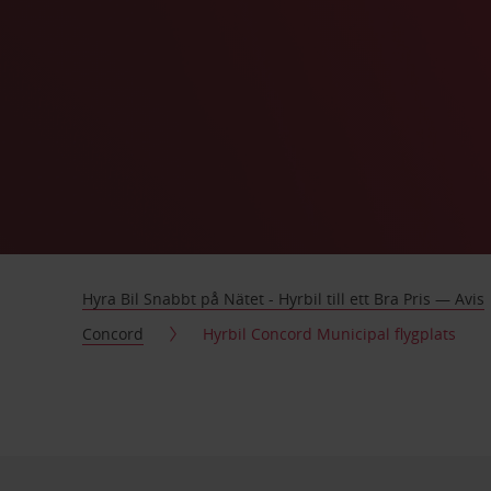
Hyra Bil Snabbt på Nätet - Hyrbil till ett Bra Pris — Avis
Concord
Hyrbil Concord Municipal flygplats