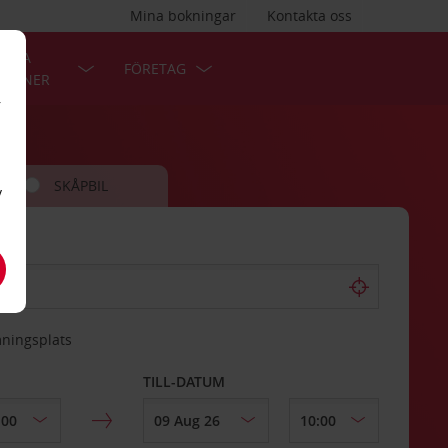
Mina bokningar
Kontakta oss
LÄRA
FÖRETAG
TIONER
r
SKÅPBIL
v
mningsplats
TILL-DATUM