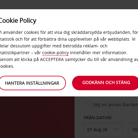
E
POPU
Cookie Policy
ERBJUDANDEN
TJÄNSTER
RA
DESTINA
Vi använder cookies för att visa dig skräddarsydda erbjudanden, fö
statistik och för att förbättra dina upplevelser på vår webbplats. Vi
delar dessutom uppgifter med betrodda reklam- och
statistikpartner – vår
cookie-policy
innehåller mer information.
BIL
Genom att klicka på ACCEPTERA samtycker du till vår användning a
cookies.
lats
HÄMTA FRÅN
GODKÄNN OCH STÄNG
HANTERA INSTÄLLNINGAR
Välj en annan återlä
FRÅN-DATUM