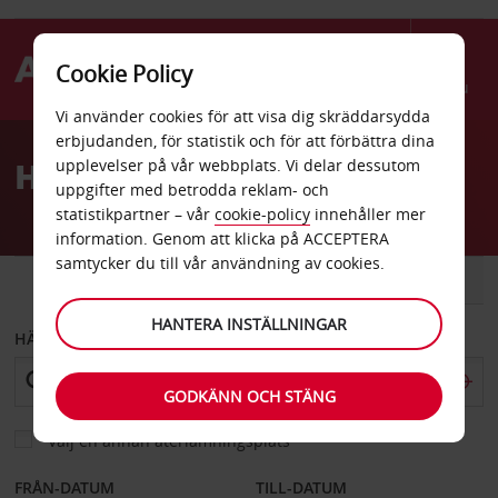
Cookie Policy
Menu
Vi använder cookies för att visa dig skräddarsydda
Welcome
erbjudanden, för statistik och för att förbättra dina
to
Hyrbil Minneapolis
upplevelser på vår webbplats. Vi delar dessutom
Avis
uppgifter med betrodda reklam- och
statistikpartner – vår
cookie-policy
innehåller mer
information. Genom att klicka på ACCEPTERA
samtycker du till vår användning av cookies.
BIL
SKÅPBIL
HANTERA INSTÄLLNINGAR
HÄMTA FRÅN
GODKÄNN OCH STÄNG
Välj en annan återlämningsplats
FRÅN-DATUM
TILL-DATUM