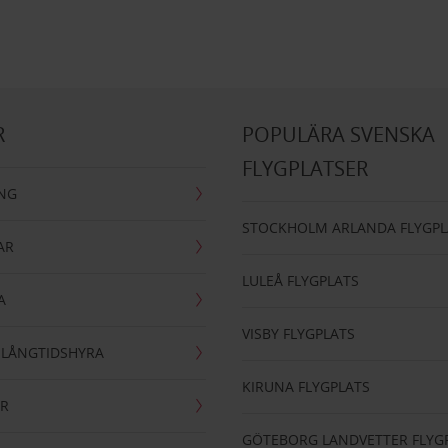
R
POPULÄRA SVENSKA
FLYGPLATSER
ING
STOCKHOLM ARLANDA FLYGPL
AR
LULEÅ FLYGPLATS
A
VISBY FLYGPLATS
- LÅNGTIDSHYRA
KIRUNA FLYGPLATS
AR
GÖTEBORG LANDVETTER FLYG