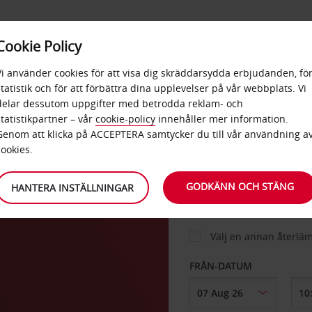
E
POPU
Cookie Policy
ERBJUDANDEN
TJÄNSTER
RA
DESTINA
Vi använder cookies för att visa dig skräddarsydda erbjudanden, fö
statistik och för att förbättra dina upplevelser på vår webbplats. Vi
delar dessutom uppgifter med betrodda reklam- och
ood
statistikpartner – vår
cookie-policy
innehåller mer information.
BIL
Genom att klicka på ACCEPTERA samtycker du till vår användning a
cookies.
HÄMTA FRÅN
GODKÄNN OCH STÄNG
HANTERA INSTÄLLNINGAR
Välj en annan återlä
FRÅN-DATUM