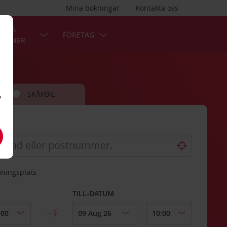
Mina bokningar
Kontakta oss
LÄRA
FÖRETAG
TIONER
r
SKÅPBIL
v
mningsplats
TILL-DATUM