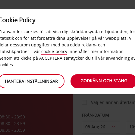
E
POPU
Cookie Policy
ERBJUDANDEN
TJÄNSTER
RA
DESTINA
Vi använder cookies för att visa dig skräddarsydda erbjudanden, fö
statistik och för att förbättra dina upplevelser på vår webbplats. Vi
delar dessutom uppgifter med betrodda reklam- och
City
statistikpartner – vår
cookie-policy
innehåller mer information.
BIL
Genom att klicka på ACCEPTERA samtycker du till vår användning a
cookies.
HÄMTA FRÅN
GODKÄNN OCH STÄNG
HANTERA INSTÄLLNINGAR
Välj en annan återlä
FRÅN-DATUM
08:30 - 23:59
08:30 - 23:59
08:30 - 23:59