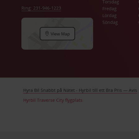
Torsdag
Ring: 231-946-1223
Fredag
Lördag
Söndag
View Map
Hyra Bil Snabbt på Nätet - Hyrbil till ett Bra Pris — Avis
Hyrbil Traverse City flygplats