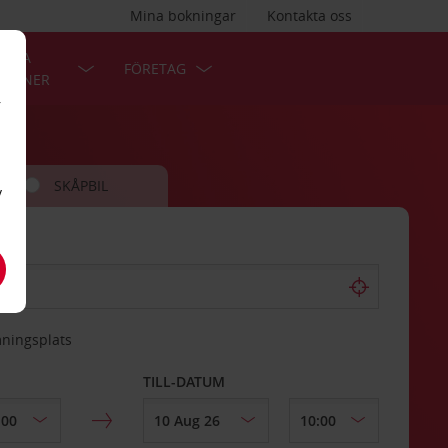
Mina bokningar
Kontakta oss
LÄRA
FÖRETAG
TIONER
r
SKÅPBIL
v
mningsplats
TILL-DATUM