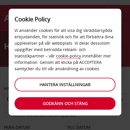
Cookie Policy
Menu
Vi använder cookies för att visa dig skräddarsydda
Welcome
erbjudanden, för statistik och för att förbättra dina
to
Hyrbil Marlborough
upplevelser på vår webbplats. Vi delar dessutom
Avis
uppgifter med betrodda reklam- och
statistikpartner – vår
cookie-policy
innehåller mer
information. Genom att klicka på ACCEPTERA
samtycker du till vår användning av cookies.
BIL
SKÅPBIL
HANTERA INSTÄLLNINGAR
HÄMTA FRÅN
GODKÄNN OCH STÄNG
Välj en annan återlämningsplats
FRÅN-DATUM
TILL-DATUM