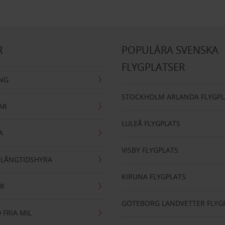
R
POPULÄRA SVENSKA
FLYGPLATSER
ING
STOCKHOLM ARLANDA FLYGPL
AR
LULEÅ FLYGPLATS
A
VISBY FLYGPLATS
- LÅNGTIDSHYRA
KIRUNA FLYGPLATS
AR
GÖTEBORG LANDVETTER FLYG
 FRIA MIL