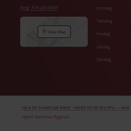
Ring: 319-233-0569
Onsdag
Torsdag
View Map
Fredag
Lördag
Söndag
Hyra Bil Snabbt på Nätet - Hyrbil till ett Bra Pris — Avis
Hyrbil Waterloo flygplats