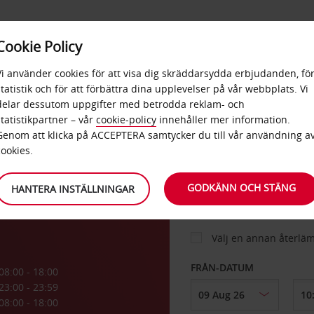
E
POPU
Cookie Policy
ERBJUDANDEN
TJÄNSTER
RA
DESTINA
Vi använder cookies för att visa dig skräddarsydda erbjudanden, fö
statistik och för att förbättra dina upplevelser på vår webbplats. Vi
delar dessutom uppgifter med betrodda reklam- och
statistikpartner – vår
cookie-policy
innehåller mer information.
BIL
Genom att klicka på ACCEPTERA samtycker du till vår användning a
cookies.
HÄMTA FRÅN
GODKÄNN OCH STÄNG
HANTERA INSTÄLLNINGAR
Välj en annan återlä
FRÅN-DATUM
08:00 - 18:00
23:00 - 23:59
08:00 - 18:00