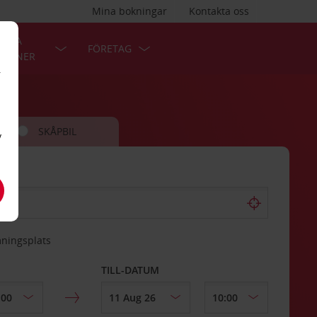
Mina bokningar
Kontakta oss
LÄRA
FÖRETAG
TIONER
r
SKÅPBIL
v
mningsplats
TILL-DATUM