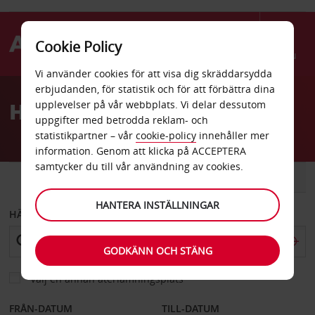
Cookie Policy
Menu
Vi använder cookies för att visa dig skräddarsydda
Welcome
erbjudanden, för statistik och för att förbättra dina
to
Hyrbil Des Moines
upplevelser på vår webbplats. Vi delar dessutom
Avis
uppgifter med betrodda reklam- och
statistikpartner – vår
cookie-policy
innehåller mer
information. Genom att klicka på ACCEPTERA
samtycker du till vår användning av cookies.
BIL
SKÅPBIL
HANTERA INSTÄLLNINGAR
HÄMTA FRÅN
GODKÄNN OCH STÄNG
Välj en annan återlämningsplats
FRÅN-DATUM
TILL-DATUM