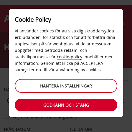
Cookie Policy
Menu
Vi använder cookies för att visa dig skräddarsydda
Welcome
erbjudanden, för statistik och för att förbättra dina
to
Hyrbil Streamwood
upplevelser på vår webbplats. Vi delar dessutom
Avis
uppgifter med betrodda reklam- och
statistikpartner – vår
cookie-policy
innehåller mer
information. Genom att klicka på ACCEPTERA
samtycker du till vår användning av cookies.
BIL
SKÅPBIL
HANTERA INSTÄLLNINGAR
HÄMTA FRÅN
GODKÄNN OCH STÄNG
Välj en annan återlämningsplats
FRÅN-DATUM
TILL-DATUM