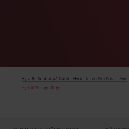
Hyra Bil Snabbt på Nätet - Hyrbil till ett Bra Pris — Avis
Hyrbil Chicago Ridge