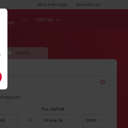
Mina bokningar
Kontakta oss
LÄRA
FÖRETAG
TIONER
r
SKÅPBIL
v
mningsplats
TILL-DATUM