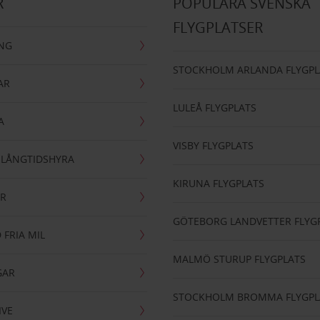
R
POPULÄRA SVENSKA
FLYGPLATSER
ING
STOCKHOLM ARLANDA FLYGPL
AR
LULEÅ FLYGPLATS
A
VISBY FLYGPLATS
- LÅNGTIDSHYRA
KIRUNA FLYGPLATS
AR
GÖTEBORG LANDVETTER FLYG
 FRIA MIL
MALMÖ STURUP FLYGPLATS
GAR
STOCKHOLM BROMMA FLYGPL
IVE