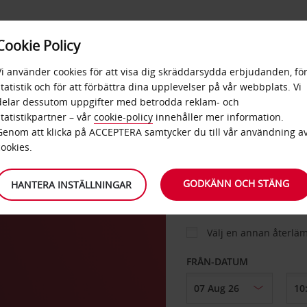
E
POPU
Cookie Policy
ERBJUDANDEN
TJÄNSTER
RA
DESTINA
Vi använder cookies för att visa dig skräddarsydda erbjudanden, fö
statistik och för att förbättra dina upplevelser på vår webbplats. Vi
delar dessutom uppgifter med betrodda reklam- och
statistikpartner – vår
cookie-policy
innehåller mer information.
BIL
Genom att klicka på ACCEPTERA samtycker du till vår användning a
cookies.
HÄMTA FRÅN
GODKÄNN OCH STÄNG
HANTERA INSTÄLLNINGAR
Välj en annan återlä
FRÅN-DATUM