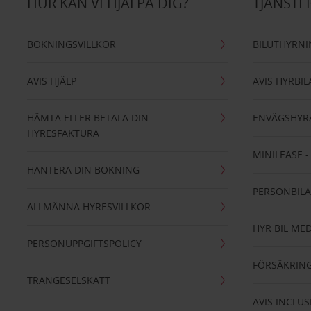
HUR KAN VI HJÄLPA DIG?
TJÄNSTE
BOKNINGSVILLKOR
BILUTHYRN
AVIS HJÄLP
AVIS HYRBIL
HÄMTA ELLER BETALA DIN
ENVÄGSHYR
HYRESFAKTURA
MINILEASE 
HANTERA DIN BOKNING
PERSONBIL
ALLMÄNNA HYRESVILLKOR
HYR BIL MED
PERSONUPPGIFTSPOLICY
FÖRSÄKRIN
TRÄNGESELSKATT
AVIS INCLUS