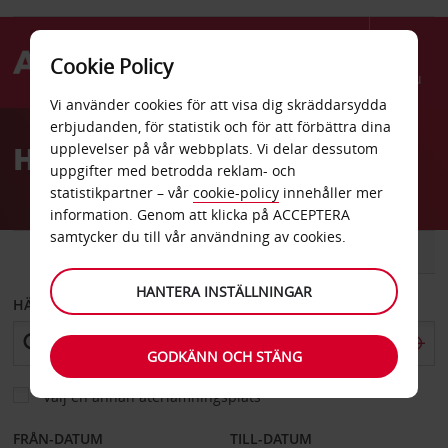
Cookie Policy
Menu
Vi använder cookies för att visa dig skräddarsydda
Welcome
erbjudanden, för statistik och för att förbättra dina
to
Hyrbil Vero Beach
upplevelser på vår webbplats. Vi delar dessutom
Avis
uppgifter med betrodda reklam- och
statistikpartner – vår
cookie-policy
innehåller mer
information. Genom att klicka på ACCEPTERA
samtycker du till vår användning av cookies.
BIL
SKÅPBIL
HANTERA INSTÄLLNINGAR
HÄMTA FRÅN
GODKÄNN OCH STÄNG
Välj en annan återlämningsplats
FRÅN-DATUM
TILL-DATUM