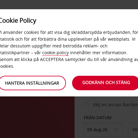
E
POPU
Cookie Policy
ERBJUDANDEN
TJÄNSTER
RA
DESTINA
Vi använder cookies för att visa dig skräddarsydda erbjudanden, fö
statistik och för att förbättra dina upplevelser på vår webbplats. Vi
delar dessutom uppgifter med betrodda reklam- och
statistikpartner – vår
cookie-policy
innehåller mer information.
BIL
Genom att klicka på ACCEPTERA samtycker du till vår användning a
cookies.
HÄMTA FRÅN
GODKÄNN OCH STÄNG
HANTERA INSTÄLLNINGAR
Välj en annan återlä
FRÅN-DATUM