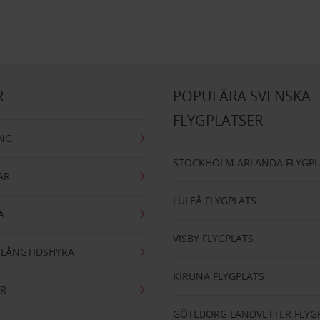
R
POPULÄRA SVENSKA
FLYGPLATSER
ING
STOCKHOLM ARLANDA FLYGPL
AR
LULEÅ FLYGPLATS
A
VISBY FLYGPLATS
- LÅNGTIDSHYRA
KIRUNA FLYGPLATS
AR
GÖTEBORG LANDVETTER FLYG