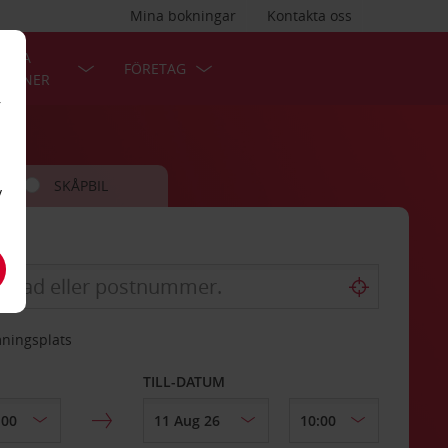
Mina bokningar
Kontakta oss
LÄRA
FÖRETAG
TIONER
r
SKÅPBIL
v
mningsplats
TILL-DATUM