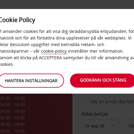
E
POPU
Cookie Policy
ERBJUDANDEN
TJÄNSTER
RA
DESTINA
Vi använder cookies för att visa dig skräddarsydda erbjudanden, fö
statistik och för att förbättra dina upplevelser på vår webbplats. Vi
delar dessutom uppgifter med betrodda reklam- och
statistikpartner – vår
cookie-policy
innehåller mer information.
BIL
Genom att klicka på ACCEPTERA samtycker du till vår användning a
cookies.
HÄMTA FRÅN
GODKÄNN OCH STÄNG
HANTERA INSTÄLLNINGAR
08:00 - 18:00
Välj en annan återlä
08:00 - 18:00
08:00 - 18:00
FRÅN-DATUM
08:00 - 18:00
08:00 - 18:00
09:00 - 16:00