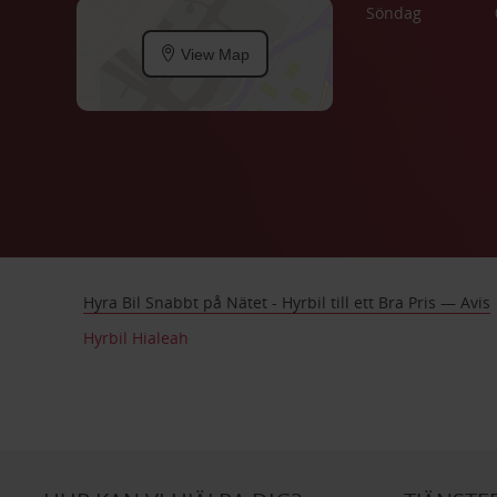
Söndag
View Map
Hyra Bil Snabbt på Nätet - Hyrbil till ett Bra Pris — Avis
Hyrbil Hialeah