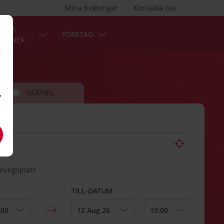
Mina bokningar
Kontakta oss
LÄRA
FÖRETAG
TIONER
r
SKÅPBIL
v
mningsplats
TILL-DATUM