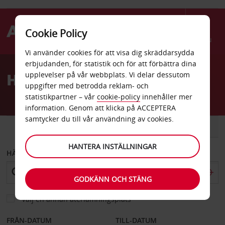
Cookie Policy
Menu
Vi använder cookies för att visa dig skräddarsydda
Welcome
erbjudanden, för statistik och för att förbättra dina
to
Hyrbil Fort Collins
upplevelser på vår webbplats. Vi delar dessutom
Avis
uppgifter med betrodda reklam- och
statistikpartner – vår
cookie-policy
innehåller mer
information. Genom att klicka på ACCEPTERA
samtycker du till vår användning av cookies.
BIL
SKÅPBIL
HANTERA INSTÄLLNINGAR
HÄMTA FRÅN
GODKÄNN OCH STÄNG
Välj en annan återlämningsplats
FRÅN-DATUM
TILL-DATUM