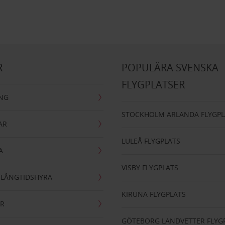
R
POPULÄRA SVENSKA
FLYGPLATSER
ING
STOCKHOLM ARLANDA FLYGPL
AR
LULEÅ FLYGPLATS
A
VISBY FLYGPLATS
- LÅNGTIDSHYRA
KIRUNA FLYGPLATS
AR
GÖTEBORG LANDVETTER FLYG