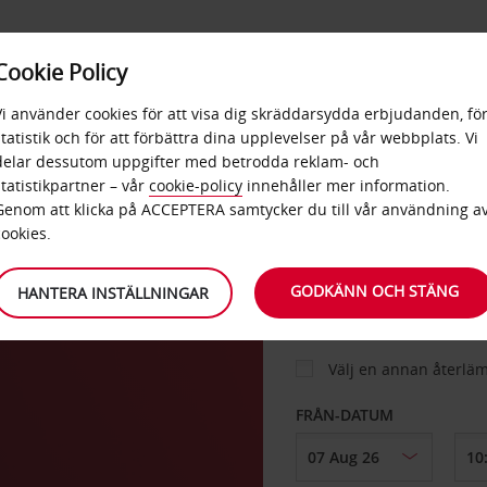
E
POPU
Cookie Policy
ERBJUDANDEN
TJÄNSTER
RA
DESTINA
Vi använder cookies för att visa dig skräddarsydda erbjudanden, fö
statistik och för att förbättra dina upplevelser på vår webbplats. Vi
delar dessutom uppgifter med betrodda reklam- och
ld
statistikpartner – vår
cookie-policy
innehåller mer information.
BIL
Genom att klicka på ACCEPTERA samtycker du till vår användning a
cookies.
HÄMTA FRÅN
GODKÄNN OCH STÄNG
HANTERA INSTÄLLNINGAR
Välj en annan återlä
FRÅN-DATUM