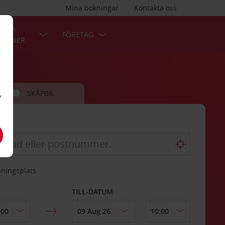
Mina bokningar
Kontakta oss
LÄRA
FÖRETAG
TIONER
r
SKÅPBIL
v
mningsplats
TILL-DATUM