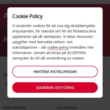
Cookie Policy
Menu
Vi använder cookies för att visa dig skräddarsydda
Welcome
erbjudanden, för statistik och för att förbättra dina
to
Hyrbil Boulder
upplevelser på vår webbplats. Vi delar dessutom
Avis
uppgifter med betrodda reklam- och
statistikpartner – vår
cookie-policy
innehåller mer
information. Genom att klicka på ACCEPTERA
samtycker du till vår användning av cookies.
BIL
SKÅPBIL
HANTERA INSTÄLLNINGAR
HÄMTA FRÅN
GODKÄNN OCH STÄNG
Välj en annan återlämningsplats
FRÅN-DATUM
TILL-DATUM