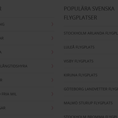
R
POPULÄRA SVENSKA
FLYGPLATSER
ING
STOCKHOLM ARLANDA FLYGPL
AR
LULEÅ FLYGPLATS
A
VISBY FLYGPLATS
- LÅNGTIDSHYRA
KIRUNA FLYGPLATS
AR
GÖTEBORG LANDVETTER FLYG
 FRIA MIL
MALMÖ STURUP FLYGPLATS
GAR
STOCKHOLM BROMMA FLYGPL