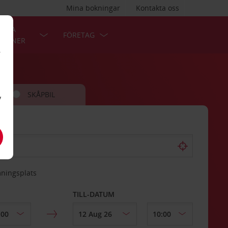
Mina bokningar
Kontakta oss
LÄRA
FÖRETAG
TIONER
r
SKÅPBIL
v
mningsplats
TILL-DATUM