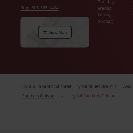
Torsdag
Ring: 805-595-1464
Fredag
Lördag
Söndag
View Map
Hyra Bil Snabbt på Nätet - Hyrbil till ett Bra Pris — Avis
San Luis Obispo
Hyrbil San Luis Obispo