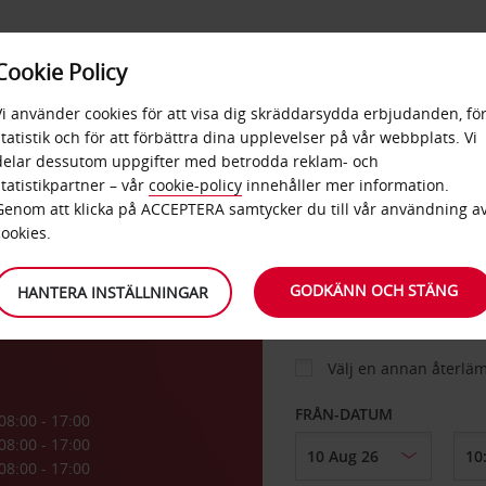
E
POPU
Cookie Policy
ERBJUDANDEN
TJÄNSTER
RA
DESTINA
Vi använder cookies för att visa dig skräddarsydda erbjudanden, fö
statistik och för att förbättra dina upplevelser på vår webbplats. Vi
delar dessutom uppgifter med betrodda reklam- och
statistikpartner – vår
cookie-policy
innehåller mer information.
BIL
Genom att klicka på ACCEPTERA samtycker du till vår användning a
cookies.
HÄMTA FRÅN
GODKÄNN OCH STÄNG
HANTERA INSTÄLLNINGAR
Välj en annan återlä
FRÅN-DATUM
08:00 - 17:00
08:00 - 17:00
08:00 - 17:00