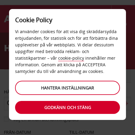
Cookie Policy
Menu
Vi använder cookies för att visa dig skräddarsydda
Welcome
erbjudanden, för statistik och för att förbättra dina
to
Hyrbil Cypress
upplevelser på vår webbplats. Vi delar dessutom
Avis
uppgifter med betrodda reklam- och
statistikpartner – vår
cookie-policy
innehåller mer
information. Genom att klicka på ACCEPTERA
samtycker du till vår användning av cookies.
BIL
SKÅPBIL
HANTERA INSTÄLLNINGAR
HÄMTA FRÅN
GODKÄNN OCH STÄNG
Välj en annan återlämningsplats
FRÅN-DATUM
TILL-DATUM