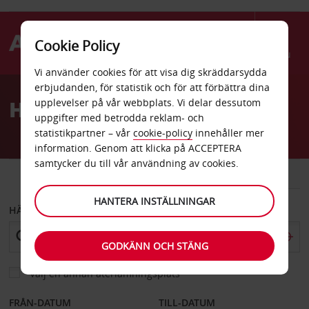
Cookie Policy
Menu
Vi använder cookies för att visa dig skräddarsydda
Welcome
erbjudanden, för statistik och för att förbättra dina
to
Hyrbil Culver City
upplevelser på vår webbplats. Vi delar dessutom
Avis
uppgifter med betrodda reklam- och
statistikpartner – vår
cookie-policy
innehåller mer
information. Genom att klicka på ACCEPTERA
samtycker du till vår användning av cookies.
BIL
SKÅPBIL
HANTERA INSTÄLLNINGAR
HÄMTA FRÅN
GODKÄNN OCH STÄNG
Välj en annan återlämningsplats
FRÅN-DATUM
TILL-DATUM