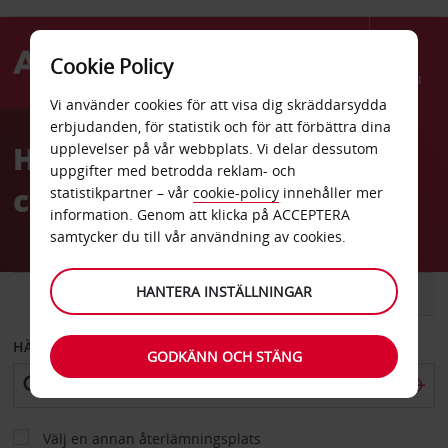
Cookie Policy
Menu
Vi använder cookies för att visa dig skräddarsydda
Welcome
erbjudanden, för statistik och för att förbättra dina
to
Hyrbil Le Nouvel Hotel
upplevelser på vår webbplats. Vi delar dessutom
Avis
uppgifter med betrodda reklam- och
centrum
statistikpartner – vår
cookie-policy
innehåller mer
information. Genom att klicka på ACCEPTERA
samtycker du till vår användning av cookies.
HANTERA INSTÄLLNINGAR
BIL
SKÅPBIL
HÄMTA FRÅN
GODKÄNN OCH STÄNG
Välj en annan återlämningsplats