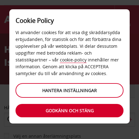
Cookie Policy
Menu
Vi använder cookies för att visa dig skräddarsydda
Welcome
erbjudanden, för statistik och för att förbättra dina
to
Hyrbil Prince Edward
upplevelser på vår webbplats. Vi delar dessutom
Avis
uppgifter med betrodda reklam- och
Island
statistikpartner – vår
cookie-policy
innehåller mer
information. Genom att klicka på ACCEPTERA
samtycker du till vår användning av cookies.
HANTERA INSTÄLLNINGAR
BIL
SKÅPBIL
HÄMTA FRÅN
GODKÄNN OCH STÄNG
Välj en annan återlämningsplats