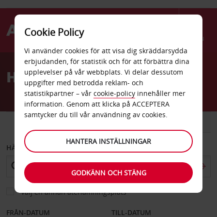
Cookie Policy
Menu
Vi använder cookies för att visa dig skräddarsydda
Welcome
erbjudanden, för statistik och för att förbättra dina
to
Hyrbil Pembroke
upplevelser på vår webbplats. Vi delar dessutom
Avis
uppgifter med betrodda reklam- och
statistikpartner – vår
cookie-policy
innehåller mer
information. Genom att klicka på ACCEPTERA
samtycker du till vår användning av cookies.
BIL
SKÅPBIL
HANTERA INSTÄLLNINGAR
HÄMTA FRÅN
GODKÄNN OCH STÄNG
Välj en annan återlämningsplats
FRÅN-DATUM
TILL-DATUM