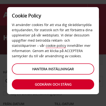
Cookie Policy
Menu
Vi använder cookies för att visa dig skräddarsydda
Welcome
erbjudanden, för statistik och för att förbättra dina
to
Hyrbil Belleville
upplevelser på vår webbplats. Vi delar dessutom
Avis
uppgifter med betrodda reklam- och
statistikpartner – vår
cookie-policy
innehåller mer
information. Genom att klicka på ACCEPTERA
samtycker du till vår användning av cookies.
BIL
SKÅPBIL
HANTERA INSTÄLLNINGAR
HÄMTA FRÅN
GODKÄNN OCH STÄNG
Välj en annan återlämningsplats
FRÅN-DATUM
TILL-DATUM