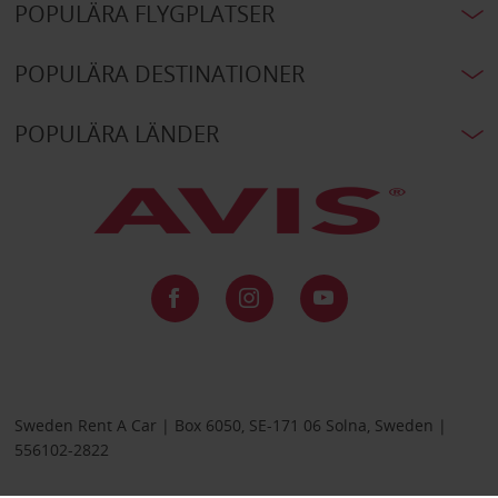
POPULÄRA FLYGPLATSER
POPULÄRA DESTINATIONER
POPULÄRA LÄNDER
Sweden Rent A Car | Box 6050, SE-171 06 Solna, Sweden |
556102-2822