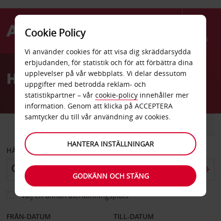
Cookie Policy
Menu
Vi använder cookies för att visa dig skräddarsydda
Welcome
erbjudanden, för statistik och för att förbättra dina
to
Hyrbil Halifax
upplevelser på vår webbplats. Vi delar dessutom
Avis
uppgifter med betrodda reklam- och
statistikpartner – vår
cookie-policy
innehåller mer
information. Genom att klicka på ACCEPTERA
samtycker du till vår användning av cookies.
BIL
SKÅPBIL
HANTERA INSTÄLLNINGAR
HÄMTA FRÅN
GODKÄNN OCH STÄNG
Välj en annan återlämningsplats
FRÅN-DATUM
TILL-DATUM