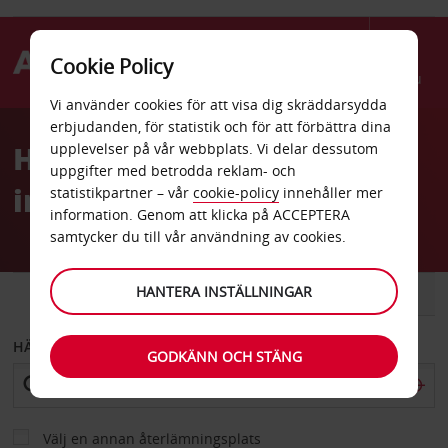
Cookie Policy
Menu
Vi använder cookies för att visa dig skräddarsydda
Welcome
erbjudanden, för statistik och för att förbättra dina
to
Hyrbil Ganders
upplevelser på vår webbplats. Vi delar dessutom
Avis
uppgifter med betrodda reklam- och
internationella flygplats
statistikpartner – vår
cookie-policy
innehåller mer
information. Genom att klicka på ACCEPTERA
samtycker du till vår användning av cookies.
HANTERA INSTÄLLNINGAR
BIL
SKÅPBIL
HÄMTA FRÅN
GODKÄNN OCH STÄNG
Välj en annan återlämningsplats