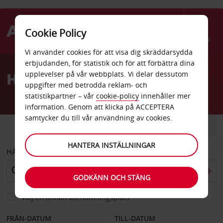
Cookie Policy
Menu
Vi använder cookies för att visa dig skräddarsydda
Welcome
erbjudanden, för statistik och för att förbättra dina
to
Hyrbil Victoria flygplats
upplevelser på vår webbplats. Vi delar dessutom
Avis
uppgifter med betrodda reklam- och
statistikpartner – vår
cookie-policy
innehåller mer
information. Genom att klicka på ACCEPTERA
samtycker du till vår användning av cookies.
BIL
SKÅPBIL
HANTERA INSTÄLLNINGAR
HÄMTA FRÅN
GODKÄNN OCH STÄNG
Välj en annan återlämningsplats
FRÅN-DATUM
TILL-DATUM