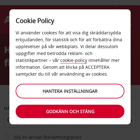
Cookie Policy
Menu
Vi använder cookies för att visa dig skräddarsydda
Welcome
erbjudanden, för statistik och för att förbättra dina
to
Hyrbil Punta Del Este
upplevelser på vår webbplats. Vi delar dessutom
Avis
uppgifter med betrodda reklam- och
flygplats
statistikpartner – vår
cookie-policy
innehåller mer
information. Genom att klicka på ACCEPTERA
samtycker du till vår användning av cookies.
HANTERA INSTÄLLNINGAR
BIL
SKÅPBIL
HÄMTA FRÅN
GODKÄNN OCH STÄNG
Välj en annan återlämningsplats