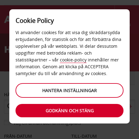
Cookie Policy
Menu
Vi använder cookies för att visa dig skräddarsydda
Welcome
erbjudanden, för statistik och för att förbättra dina
to
Hyrbil Punta Del Este
upplevelser på vår webbplats. Vi delar dessutom
Avis
uppgifter med betrodda reklam- och
statistikpartner – vår
cookie-policy
innehåller mer
information. Genom att klicka på ACCEPTERA
samtycker du till vår användning av cookies.
BIL
SKÅPBIL
HANTERA INSTÄLLNINGAR
HÄMTA FRÅN
GODKÄNN OCH STÄNG
Välj en annan återlämningsplats
FRÅN-DATUM
TILL-DATUM